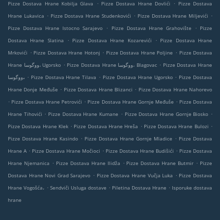
.
.
Pizze Dostava Hrane Kobilja Glava
Pizze Dostava Hrane Dovlići
Pizze Dostava
.
.
.
Hrane Lukavica
Pizze Dostava Hrane Studenkovići
Pizze Dostava Hrane Miljevići
.
.
Pizze Dostava Hrane Istocno Sarajevo
Pizze Dostava Hrane Grahovište
Pizze
.
.
Dostava Hrane Slatina
Pizze Dostava Hrane Kozarevići
Pizze Dostava Hrane
.
.
.
Mrkovići
Pizze Dostava Hrane Hotonj
Pizze Dostava Hrane Poljine
Pizze Dostava
.
.
Hrane ووگوسا، Ugorsko
Pizze Dostava Hrane ووگوسا، Blagovac
Pizze Dostava Hrane
.
.
.
ووگوسا،
Pizze Dostava Hrane Tilava
Pizze Dostava Hrane Ugorsko
Pizze Dostava
.
.
Hrane Donje Međuše
Pizze Dostava Hrane Blizanci
Pizze Dostava Hrane Nahorevo
.
.
.
Pizze Dostava Hrane Petrovići
Pizze Dostava Hrane Gornje Međuše
Pizze Dostava
.
.
.
Hrane Tihovići
Pizze Dostava Hrane Kumane
Pizze Dostava Hrane Gornje Biosko
.
.
.
Pizze Dostava Hrane Klek
Pizze Dostava Hrane Hreša
Pizze Dostava Hrane Bulozi
.
.
Pizze Dostava Hrane Kasindo
Pizze Dostava Hrane Gornje Mladice
Pizze Dostava
.
.
.
Hrane A
Pizze Dostava Hrane Močioci
Pizze Dostava Hrane Budišići
Pizze Dostava
.
.
.
Hrane Njemanica
Pizze Dostava Hrane Ilidža
Pizze Dostava Hrane Butmir
Pizze
.
.
Dostava Hrane Novi Grad Sarajevo
Pizze Dostava Hrane Vučja Luka
Pizze Dostava
.
.
.
Hrane Vogošća،
Sendviči Usluga dostave
Piletina Dostava Hrane
Isporuke dostava
hrane