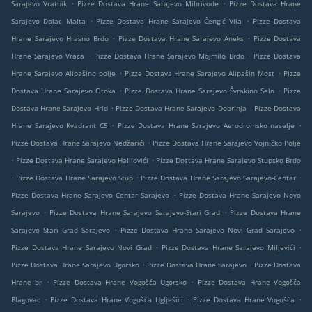
.
.
Sarajevo Vratnik
Pizze Dostava Hrane Sarajevo Mihrivode
Pizze Dostava Hrane
.
.
Sarajevo Dolac Malta
Pizze Dostava Hrane Sarajevo Čengić Vila
Pizze Dostava
.
.
Hrane Sarajevo Hrasno Brdo
Pizze Dostava Hrane Sarajevo Aneks
Pizze Dostava
.
.
Hrane Sarajevo Vraca
Pizze Dostava Hrane Sarajevo Mojmilo Brdo
Pizze Dostava
.
.
Hrane Sarajevo Alipašino polje
Pizze Dostava Hrane Sarajevo Alipašin Most
Pizze
.
.
Dostava Hrane Sarajevo Otoka
Pizze Dostava Hrane Sarajevo Švrakino Selo
Pizze
.
.
Dostava Hrane Sarajevo Hrid
Pizze Dostava Hrane Sarajevo Dobrinja
Pizze Dostava
.
.
Hrane Sarajevo Kvadrant C5
Pizze Dostava Hrane Sarajevo Aerodromsko naselje
.
Pizze Dostava Hrane Sarajevo Nedžarići
Pizze Dostava Hrane Sarajevo Vojničko Polje
.
.
Pizze Dostava Hrane Sarajevo Halilovići
Pizze Dostava Hrane Sarajevo Stupsko Brdo
.
.
.
Pizze Dostava Hrane Sarajevo Stup
Pizze Dostava Hrane Sarajevo Sarajevo-Centar
.
Pizze Dostava Hrane Sarajevo Centar Sarajevo
Pizze Dostava Hrane Sarajevo Novo
.
.
Sarajevo
Pizze Dostava Hrane Sarajevo Sarajevo-Stari Grad
Pizze Dostava Hrane
.
.
Sarajevo Stari Grad Sarajevo
Pizze Dostava Hrane Sarajevo Novi Grad Sarajevo
.
.
Pizze Dostava Hrane Sarajevo Novi Grad
Pizze Dostava Hrane Sarajevo Miljevići
.
.
Pizze Dostava Hrane Sarajevo Ugorsko
Pizze Dostava Hrane Sarajevo
Pizze Dostava
.
.
Hrane br
Pizze Dostava Hrane Vogošća Ugorsko
Pizze Dostava Hrane Vogošća
.
.
.
Blagovac
Pizze Dostava Hrane Vogošća Uglješići
Pizze Dostava Hrane Vogošća