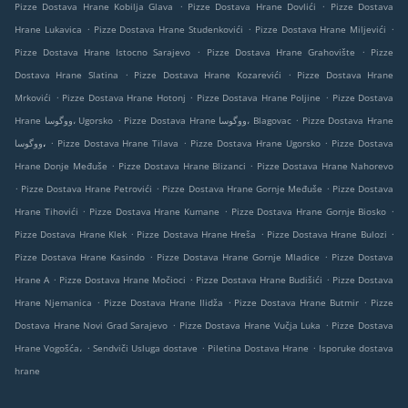
.
.
Pizze Dostava Hrane Kobilja Glava
Pizze Dostava Hrane Dovlići
Pizze Dostava
.
.
.
Hrane Lukavica
Pizze Dostava Hrane Studenkovići
Pizze Dostava Hrane Miljevići
.
.
Pizze Dostava Hrane Istocno Sarajevo
Pizze Dostava Hrane Grahovište
Pizze
.
.
Dostava Hrane Slatina
Pizze Dostava Hrane Kozarevići
Pizze Dostava Hrane
.
.
.
Mrkovići
Pizze Dostava Hrane Hotonj
Pizze Dostava Hrane Poljine
Pizze Dostava
.
.
Hrane ووگوسا، Ugorsko
Pizze Dostava Hrane ووگوسا، Blagovac
Pizze Dostava Hrane
.
.
.
ووگوسا،
Pizze Dostava Hrane Tilava
Pizze Dostava Hrane Ugorsko
Pizze Dostava
.
.
Hrane Donje Međuše
Pizze Dostava Hrane Blizanci
Pizze Dostava Hrane Nahorevo
.
.
.
Pizze Dostava Hrane Petrovići
Pizze Dostava Hrane Gornje Međuše
Pizze Dostava
.
.
.
Hrane Tihovići
Pizze Dostava Hrane Kumane
Pizze Dostava Hrane Gornje Biosko
.
.
.
Pizze Dostava Hrane Klek
Pizze Dostava Hrane Hreša
Pizze Dostava Hrane Bulozi
.
.
Pizze Dostava Hrane Kasindo
Pizze Dostava Hrane Gornje Mladice
Pizze Dostava
.
.
.
Hrane A
Pizze Dostava Hrane Močioci
Pizze Dostava Hrane Budišići
Pizze Dostava
.
.
.
Hrane Njemanica
Pizze Dostava Hrane Ilidža
Pizze Dostava Hrane Butmir
Pizze
.
.
Dostava Hrane Novi Grad Sarajevo
Pizze Dostava Hrane Vučja Luka
Pizze Dostava
.
.
.
Hrane Vogošća،
Sendviči Usluga dostave
Piletina Dostava Hrane
Isporuke dostava
hrane