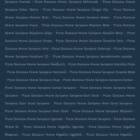
.
.
Sarajevo Vratnik
Pizze Dostava Hrane Sarajevo Mihrivode
Pizze Dostava Hrane
.
.
Sarajevo Dolac Malta
Pizze Dostava Hrane Sarajevo Čengić Vila
Pizze Dostava
.
.
Hrane Sarajevo Hrasno Brdo
Pizze Dostava Hrane Sarajevo Aneks
Pizze Dostava
.
.
Hrane Sarajevo Vraca
Pizze Dostava Hrane Sarajevo Mojmilo Brdo
Pizze Dostava
.
.
Hrane Sarajevo Alipašino polje
Pizze Dostava Hrane Sarajevo Alipašin Most
Pizze
.
.
Dostava Hrane Sarajevo Otoka
Pizze Dostava Hrane Sarajevo Švrakino Selo
Pizze
.
.
Dostava Hrane Sarajevo Hrid
Pizze Dostava Hrane Sarajevo Dobrinja
Pizze Dostava
.
.
Hrane Sarajevo Kvadrant C5
Pizze Dostava Hrane Sarajevo Aerodromsko naselje
.
Pizze Dostava Hrane Sarajevo Nedžarići
Pizze Dostava Hrane Sarajevo Vojničko Polje
.
.
Pizze Dostava Hrane Sarajevo Halilovići
Pizze Dostava Hrane Sarajevo Stupsko Brdo
.
.
.
Pizze Dostava Hrane Sarajevo Stup
Pizze Dostava Hrane Sarajevo Sarajevo-Centar
.
Pizze Dostava Hrane Sarajevo Centar Sarajevo
Pizze Dostava Hrane Sarajevo Novo
.
.
Sarajevo
Pizze Dostava Hrane Sarajevo Sarajevo-Stari Grad
Pizze Dostava Hrane
.
.
Sarajevo Stari Grad Sarajevo
Pizze Dostava Hrane Sarajevo Novi Grad Sarajevo
.
.
Pizze Dostava Hrane Sarajevo Novi Grad
Pizze Dostava Hrane Sarajevo Miljevići
.
.
Pizze Dostava Hrane Sarajevo Ugorsko
Pizze Dostava Hrane Sarajevo
Pizze Dostava
.
.
Hrane br
Pizze Dostava Hrane Vogošća Ugorsko
Pizze Dostava Hrane Vogošća
.
.
.
Blagovac
Pizze Dostava Hrane Vogošća Uglješići
Pizze Dostava Hrane Vogošća