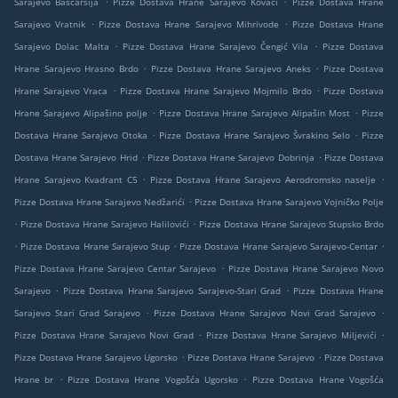
Sarajevo Baščaršija
Pizze Dostava Hrane Sarajevo Kovači
Pizze Dostava Hrane
.
.
Sarajevo Vratnik
Pizze Dostava Hrane Sarajevo Mihrivode
Pizze Dostava Hrane
.
.
Sarajevo Dolac Malta
Pizze Dostava Hrane Sarajevo Čengić Vila
Pizze Dostava
.
.
Hrane Sarajevo Hrasno Brdo
Pizze Dostava Hrane Sarajevo Aneks
Pizze Dostava
.
.
Hrane Sarajevo Vraca
Pizze Dostava Hrane Sarajevo Mojmilo Brdo
Pizze Dostava
.
.
Hrane Sarajevo Alipašino polje
Pizze Dostava Hrane Sarajevo Alipašin Most
Pizze
.
.
Dostava Hrane Sarajevo Otoka
Pizze Dostava Hrane Sarajevo Švrakino Selo
Pizze
.
.
Dostava Hrane Sarajevo Hrid
Pizze Dostava Hrane Sarajevo Dobrinja
Pizze Dostava
.
.
Hrane Sarajevo Kvadrant C5
Pizze Dostava Hrane Sarajevo Aerodromsko naselje
.
Pizze Dostava Hrane Sarajevo Nedžarići
Pizze Dostava Hrane Sarajevo Vojničko Polje
.
.
Pizze Dostava Hrane Sarajevo Halilovići
Pizze Dostava Hrane Sarajevo Stupsko Brdo
.
.
.
Pizze Dostava Hrane Sarajevo Stup
Pizze Dostava Hrane Sarajevo Sarajevo-Centar
.
Pizze Dostava Hrane Sarajevo Centar Sarajevo
Pizze Dostava Hrane Sarajevo Novo
.
.
Sarajevo
Pizze Dostava Hrane Sarajevo Sarajevo-Stari Grad
Pizze Dostava Hrane
.
.
Sarajevo Stari Grad Sarajevo
Pizze Dostava Hrane Sarajevo Novi Grad Sarajevo
.
.
Pizze Dostava Hrane Sarajevo Novi Grad
Pizze Dostava Hrane Sarajevo Miljevići
.
.
Pizze Dostava Hrane Sarajevo Ugorsko
Pizze Dostava Hrane Sarajevo
Pizze Dostava
.
.
Hrane br
Pizze Dostava Hrane Vogošća Ugorsko
Pizze Dostava Hrane Vogošća