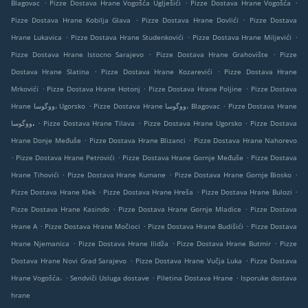
.
.
.
Blagovac
Pizze Dostava Hrane Vogošća Uglješići
Pizze Dostava Hrane Vogošća
.
.
Pizze Dostava Hrane Kobilja Glava
Pizze Dostava Hrane Dovlići
Pizze Dostava
.
.
.
Hrane Lukavica
Pizze Dostava Hrane Studenkovići
Pizze Dostava Hrane Miljevići
.
.
Pizze Dostava Hrane Istocno Sarajevo
Pizze Dostava Hrane Grahovište
Pizze
.
.
Dostava Hrane Slatina
Pizze Dostava Hrane Kozarevići
Pizze Dostava Hrane
.
.
.
Mrkovići
Pizze Dostava Hrane Hotonj
Pizze Dostava Hrane Poljine
Pizze Dostava
.
.
Hrane ووگوسا، Ugorsko
Pizze Dostava Hrane ووگوسا، Blagovac
Pizze Dostava Hrane
.
.
.
ووگوسا،
Pizze Dostava Hrane Tilava
Pizze Dostava Hrane Ugorsko
Pizze Dostava
.
.
Hrane Donje Međuše
Pizze Dostava Hrane Blizanci
Pizze Dostava Hrane Nahorevo
.
.
.
Pizze Dostava Hrane Petrovići
Pizze Dostava Hrane Gornje Međuše
Pizze Dostava
.
.
.
Hrane Tihovići
Pizze Dostava Hrane Kumane
Pizze Dostava Hrane Gornje Biosko
.
.
.
Pizze Dostava Hrane Klek
Pizze Dostava Hrane Hreša
Pizze Dostava Hrane Bulozi
.
.
Pizze Dostava Hrane Kasindo
Pizze Dostava Hrane Gornje Mladice
Pizze Dostava
.
.
.
Hrane A
Pizze Dostava Hrane Močioci
Pizze Dostava Hrane Budišići
Pizze Dostava
.
.
.
Hrane Njemanica
Pizze Dostava Hrane Ilidža
Pizze Dostava Hrane Butmir
Pizze
.
.
Dostava Hrane Novi Grad Sarajevo
Pizze Dostava Hrane Vučja Luka
Pizze Dostava
.
.
.
Hrane Vogošća،
Sendviči Usluga dostave
Piletina Dostava Hrane
Isporuke dostava
hrane