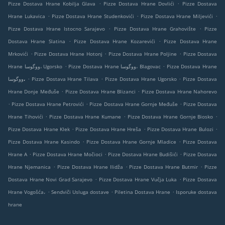
.
.
Pizze Dostava Hrane Kobilja Glava
Pizze Dostava Hrane Dovlići
Pizze Dostava
.
.
.
Hrane Lukavica
Pizze Dostava Hrane Studenkovići
Pizze Dostava Hrane Miljevići
.
.
Pizze Dostava Hrane Istocno Sarajevo
Pizze Dostava Hrane Grahovište
Pizze
.
.
Dostava Hrane Slatina
Pizze Dostava Hrane Kozarevići
Pizze Dostava Hrane
.
.
.
Mrkovići
Pizze Dostava Hrane Hotonj
Pizze Dostava Hrane Poljine
Pizze Dostava
.
.
Hrane ووگوسا، Ugorsko
Pizze Dostava Hrane ووگوسا، Blagovac
Pizze Dostava Hrane
.
.
.
ووگوسا،
Pizze Dostava Hrane Tilava
Pizze Dostava Hrane Ugorsko
Pizze Dostava
.
.
Hrane Donje Međuše
Pizze Dostava Hrane Blizanci
Pizze Dostava Hrane Nahorevo
.
.
.
Pizze Dostava Hrane Petrovići
Pizze Dostava Hrane Gornje Međuše
Pizze Dostava
.
.
.
Hrane Tihovići
Pizze Dostava Hrane Kumane
Pizze Dostava Hrane Gornje Biosko
.
.
.
Pizze Dostava Hrane Klek
Pizze Dostava Hrane Hreša
Pizze Dostava Hrane Bulozi
.
.
Pizze Dostava Hrane Kasindo
Pizze Dostava Hrane Gornje Mladice
Pizze Dostava
.
.
.
Hrane A
Pizze Dostava Hrane Močioci
Pizze Dostava Hrane Budišići
Pizze Dostava
.
.
.
Hrane Njemanica
Pizze Dostava Hrane Ilidža
Pizze Dostava Hrane Butmir
Pizze
.
.
Dostava Hrane Novi Grad Sarajevo
Pizze Dostava Hrane Vučja Luka
Pizze Dostava
.
.
.
Hrane Vogošća،
Sendviči Usluga dostave
Piletina Dostava Hrane
Isporuke dostava
hrane