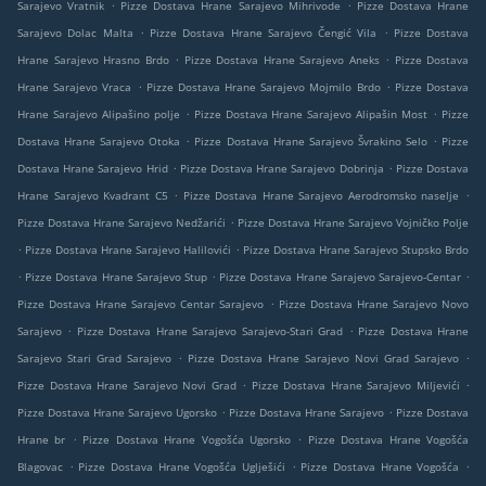
.
.
Sarajevo Vratnik
Pizze Dostava Hrane Sarajevo Mihrivode
Pizze Dostava Hrane
.
.
Sarajevo Dolac Malta
Pizze Dostava Hrane Sarajevo Čengić Vila
Pizze Dostava
.
.
Hrane Sarajevo Hrasno Brdo
Pizze Dostava Hrane Sarajevo Aneks
Pizze Dostava
.
.
Hrane Sarajevo Vraca
Pizze Dostava Hrane Sarajevo Mojmilo Brdo
Pizze Dostava
.
.
Hrane Sarajevo Alipašino polje
Pizze Dostava Hrane Sarajevo Alipašin Most
Pizze
.
.
Dostava Hrane Sarajevo Otoka
Pizze Dostava Hrane Sarajevo Švrakino Selo
Pizze
.
.
Dostava Hrane Sarajevo Hrid
Pizze Dostava Hrane Sarajevo Dobrinja
Pizze Dostava
.
.
Hrane Sarajevo Kvadrant C5
Pizze Dostava Hrane Sarajevo Aerodromsko naselje
.
Pizze Dostava Hrane Sarajevo Nedžarići
Pizze Dostava Hrane Sarajevo Vojničko Polje
.
.
Pizze Dostava Hrane Sarajevo Halilovići
Pizze Dostava Hrane Sarajevo Stupsko Brdo
.
.
.
Pizze Dostava Hrane Sarajevo Stup
Pizze Dostava Hrane Sarajevo Sarajevo-Centar
.
Pizze Dostava Hrane Sarajevo Centar Sarajevo
Pizze Dostava Hrane Sarajevo Novo
.
.
Sarajevo
Pizze Dostava Hrane Sarajevo Sarajevo-Stari Grad
Pizze Dostava Hrane
.
.
Sarajevo Stari Grad Sarajevo
Pizze Dostava Hrane Sarajevo Novi Grad Sarajevo
.
.
Pizze Dostava Hrane Sarajevo Novi Grad
Pizze Dostava Hrane Sarajevo Miljevići
.
.
Pizze Dostava Hrane Sarajevo Ugorsko
Pizze Dostava Hrane Sarajevo
Pizze Dostava
.
.
Hrane br
Pizze Dostava Hrane Vogošća Ugorsko
Pizze Dostava Hrane Vogošća
.
.
.
Blagovac
Pizze Dostava Hrane Vogošća Uglješići
Pizze Dostava Hrane Vogošća