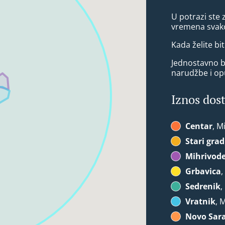
U potrazi ste 
vremena svako
Kada želite bit
Jednostavno bi
narudžbe i op
Iznos dos
Centar
, M
Stari grad
Mihrivod
Grbavica
,
Sedrenik
,
Vratnik
, 
Novo Sar