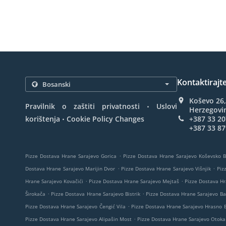
Kontaktirajt
Koševo 26,
.
Pravilnik o zaštiti privatnosti
Uslovi
Herzegovi
.
korištenja
Cookie Policy Changes
+387 33 20
+387 33 87
.
Pizze Dostava Hrane Sarajevo Gorica
Pizze Dostava Hrane Sarajevo Koševsko 
.
.
Dostava Hrane Sarajevo Marijin Dvor
Pizze Dostava Hrane Sarajevo Višnjik
Piz
.
.
Hrane Sarajevo Kovačići
Pizze Dostava Hrane Sarajevo Mejtaš
Pizze Dostava Hr
.
.
Širokača
Pizze Dostava Hrane Sarajevo Bistrik
Pizze Dostava Hrane Sarajevo Ba
.
Pizze Dostava Hrane Sarajevo Čengić Vila
Pizze Dostava Hrane Sarajevo Hrasno 
.
Pizze Dostava Hrane Sarajevo Alipašin Most
Pizze Dostava Hrane Sarajevo Otoka