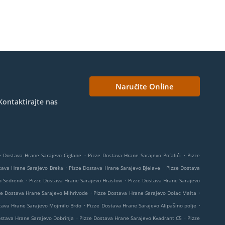
Naručite Online
Kontaktirajte nas
.
.
e Dostava Hrane Sarajevo Ciglane
Pizze Dostava Hrane Sarajevo Pofalići
Pizze
.
.
tava Hrane Sarajevo Breka
Pizze Dostava Hrane Sarajevo Bjelave
Pizze Dostava
.
.
o Sedrenik
Pizze Dostava Hrane Sarajevo Hrastovi
Pizze Dostava Hrane Sarajevo
.
.
ze Dostava Hrane Sarajevo Mihrivode
Pizze Dostava Hrane Sarajevo Dolac Malta
.
.
tava Hrane Sarajevo Mojmilo Brdo
Pizze Dostava Hrane Sarajevo Alipašino polje
.
.
ostava Hrane Sarajevo Dobrinja
Pizze Dostava Hrane Sarajevo Kvadrant C5
Pizze