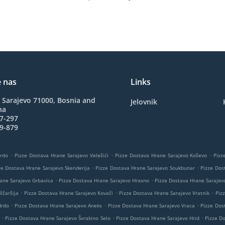
e nas
Links
 Sarajevo 71000, Bosnia and
Jelovnik
na
7-297
9-879
.
.
.
Brdo
Pizze Dostava Hrane Sarajevo Velešići
Pizze Dostava Hrane Sarajevo Koševo
Pizz
.
.
ze Dostava Hrane Sarajevo Skenderija
Pizze Dostava Hrane Sarajevo Soukbunar
Pizze Dos
.
.
ane Sarajevo Grbavica
Pizze Dostava Hrane Sarajevo Hrasno
Pizze Dostava Hrane Sarajev
.
.
.
ščaršija
Pizze Dostava Hrane Sarajevo Kovači
Pizze Dostava Hrane Sarajevo Vratnik
Piz
.
.
.
Brdo
Pizze Dostava Hrane Sarajevo Aneks
Pizze Dostava Hrane Sarajevo Vraca
Pizze Dos
.
.
.
Pizze Dostava Hrane Sarajevo Švrakino Selo
Pizze Dostava Hrane Sarajevo Hrid
Pizze D