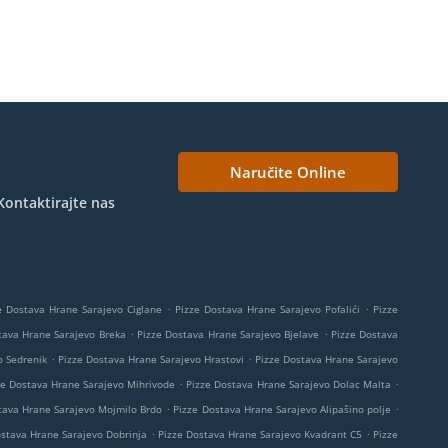
Naručite Online
Kontaktirajte nas
.
.
e Dostava Hrane Sarajevo Ciglane
Pizze Dostava Hrane Sarajevo Pofalići
Pizze
.
.
tava Hrane Sarajevo Breka
Pizze Dostava Hrane Sarajevo Bjelave
Pizze Dostava
.
.
o Sedrenik
Pizze Dostava Hrane Sarajevo Hrastovi
Pizze Dostava Hrane Sarajevo
.
.
ze Dostava Hrane Sarajevo Mihrivode
Pizze Dostava Hrane Sarajevo Dolac Malta
.
.
tava Hrane Sarajevo Mojmilo Brdo
Pizze Dostava Hrane Sarajevo Alipašino polje
.
.
ostava Hrane Sarajevo Dobrinja
Pizze Dostava Hrane Sarajevo Kvadrant C5
Pizze