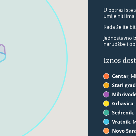
U potrazi ste
umije niti im
Kada želite bit
Jednostavno bi
narudžbe i op
Iznos dos
Centar
, M
Stari grad
Mihrivod
Grbavica
,
Sedrenik
,
Vratnik
, 
Novo Sar