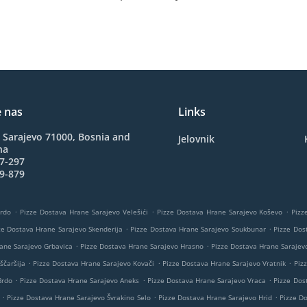
e nas
Links
 Sarajevo 71000, Bosnia and
Jelovnik
na
7-297
9-879
.
.
.
Brdo
Pizze Dostava Hrane Sarajevo Velešići
Pizze Dostava Hrane Sarajevo Koševo
Pizz
.
.
ze Dostava Hrane Sarajevo Skenderija
Pizze Dostava Hrane Sarajevo Soukbunar
Pizze Dos
.
.
ane Sarajevo Grbavica
Pizze Dostava Hrane Sarajevo Hrasno
Pizze Dostava Hrane Sarajev
.
.
.
ščaršija
Pizze Dostava Hrane Sarajevo Kovači
Pizze Dostava Hrane Sarajevo Vratnik
Piz
.
.
.
Brdo
Pizze Dostava Hrane Sarajevo Aneks
Pizze Dostava Hrane Sarajevo Vraca
Pizze Dos
.
.
.
Pizze Dostava Hrane Sarajevo Švrakino Selo
Pizze Dostava Hrane Sarajevo Hrid
Pizze D