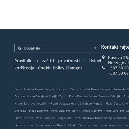
Kontaktirajt
Koševo 26,
.
Pravilnik o zaštiti privatnosti
Uslovi
Herzegovi
.
korištenja
Cookie Policy Changes
+387 33 20
+387 33 87
.
Pizze Dostava Hrane Sarajevo Gorica
Pizze Dostava Hrane Sarajevo Koševsko 
.
.
Dostava Hrane Sarajevo Marijin Dvor
Pizze Dostava Hrane Sarajevo Višnjik
Piz
.
.
Hrane Sarajevo Kovačići
Pizze Dostava Hrane Sarajevo Mejtaš
Pizze Dostava Hr
.
.
Širokača
Pizze Dostava Hrane Sarajevo Bistrik
Pizze Dostava Hrane Sarajevo Ba
.
Pizze Dostava Hrane Sarajevo Čengić Vila
Pizze Dostava Hrane Sarajevo Hrasno 
.
Pizze Dostava Hrane Sarajevo Alipašin Most
Pizze Dostava Hrane Sarajevo Otoka