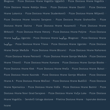
.
.
.
Blagovac
Pizze Dostava Hrane Vogošća Uglješići
Pizze Dostava Hrane Vogošća
.
.
Pizze Dostava Hrane Kobilja Glava
Pizze Dostava Hrane Dovlići
Pizze Dostava
.
.
.
Hrane Lukavica
Pizze Dostava Hrane Studenkovići
Pizze Dostava Hrane Miljevići
.
.
Pizze Dostava Hrane Istocno Sarajevo
Pizze Dostava Hrane Grahovište
Pizze
.
.
Dostava Hrane Slatina
Pizze Dostava Hrane Kozarevići
Pizze Dostava Hrane
.
.
.
Mrkovići
Pizze Dostava Hrane Hotonj
Pizze Dostava Hrane Poljine
Pizze Dostava
.
.
Hrane ووگوسا، Ugorsko
Pizze Dostava Hrane ووگوسا، Blagovac
Pizze Dostava Hrane
.
.
.
ووگوسا،
Pizze Dostava Hrane Tilava
Pizze Dostava Hrane Ugorsko
Pizze Dostava
.
.
Hrane Donje Međuše
Pizze Dostava Hrane Blizanci
Pizze Dostava Hrane Nahorevo
.
.
.
Pizze Dostava Hrane Petrovići
Pizze Dostava Hrane Gornje Međuše
Pizze Dostava
.
.
.
Hrane Tihovići
Pizze Dostava Hrane Kumane
Pizze Dostava Hrane Gornje Biosko
.
.
.
Pizze Dostava Hrane Klek
Pizze Dostava Hrane Hreša
Pizze Dostava Hrane Bulozi
.
.
Pizze Dostava Hrane Kasindo
Pizze Dostava Hrane Gornje Mladice
Pizze Dostava
.
.
.
Hrane A
Pizze Dostava Hrane Močioci
Pizze Dostava Hrane Budišići
Pizze Dostava
.
.
.
Hrane Njemanica
Pizze Dostava Hrane Ilidža
Pizze Dostava Hrane Butmir
Pizze
.
.
Dostava Hrane Novi Grad Sarajevo
Pizze Dostava Hrane Vučja Luka
Pizze Dostava
.
.
.
Hrane Vogošća،
Sendviči Usluga dostave
Piletina Dostava Hrane
Isporuke dostava
hrane