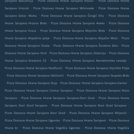
Sarajevo Baščaršija
Pizze Dostava Hrane Sarajevo Kovači
Pizze Dostava Hrane
.
.
Sarajevo Vratnik
Pizze Dostava Hrane Sarajevo Mihrivode
Pizze Dostava Hrane
.
.
Sarajevo Dolac Malta
Pizze Dostava Hrane Sarajevo Čengić Vila
Pizze Dostava
.
.
Hrane Sarajevo Hrasno Brdo
Pizze Dostava Hrane Sarajevo Aneks
Pizze Dostava
.
.
Hrane Sarajevo Vraca
Pizze Dostava Hrane Sarajevo Mojmilo Brdo
Pizze Dostava
.
.
Hrane Sarajevo Alipašino polje
Pizze Dostava Hrane Sarajevo Alipašin Most
Pizze
.
.
Dostava Hrane Sarajevo Otoka
Pizze Dostava Hrane Sarajevo Švrakino Selo
Pizze
.
.
Dostava Hrane Sarajevo Hrid
Pizze Dostava Hrane Sarajevo Dobrinja
Pizze Dostava
.
.
Hrane Sarajevo Kvadrant C5
Pizze Dostava Hrane Sarajevo Aerodromsko naselje
.
Pizze Dostava Hrane Sarajevo Nedžarići
Pizze Dostava Hrane Sarajevo Vojničko Polje
.
.
Pizze Dostava Hrane Sarajevo Halilovići
Pizze Dostava Hrane Sarajevo Stupsko Brdo
.
.
.
Pizze Dostava Hrane Sarajevo Stup
Pizze Dostava Hrane Sarajevo Sarajevo-Centar
.
Pizze Dostava Hrane Sarajevo Centar Sarajevo
Pizze Dostava Hrane Sarajevo Novo
.
.
Sarajevo
Pizze Dostava Hrane Sarajevo Sarajevo-Stari Grad
Pizze Dostava Hrane
.
.
Sarajevo Stari Grad Sarajevo
Pizze Dostava Hrane Sarajevo Novi Grad Sarajevo
.
.
Pizze Dostava Hrane Sarajevo Novi Grad
Pizze Dostava Hrane Sarajevo Miljevići
.
.
Pizze Dostava Hrane Sarajevo Ugorsko
Pizze Dostava Hrane Sarajevo
Pizze Dostava
.
.
Hrane br
Pizze Dostava Hrane Vogošća Ugorsko
Pizze Dostava Hrane Vogošća