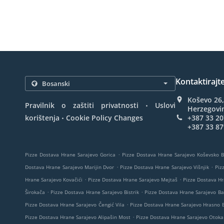
Kontaktirajt
Koševo 26,
.
Pravilnik o zaštiti privatnosti
Uslovi
Herzegovi
.
korištenja
Cookie Policy Changes
+387 33 20
+387 33 87
.
Pizze Dostava Hrane Sarajevo Gorica
Pizze Dostava Hrane Sarajevo Koševsko 
.
.
Dostava Hrane Sarajevo Marijin Dvor
Pizze Dostava Hrane Sarajevo Višnjik
Piz
.
.
Hrane Sarajevo Kovačići
Pizze Dostava Hrane Sarajevo Mejtaš
Pizze Dostava Hr
.
.
Širokača
Pizze Dostava Hrane Sarajevo Bistrik
Pizze Dostava Hrane Sarajevo Ba
.
Pizze Dostava Hrane Sarajevo Čengić Vila
Pizze Dostava Hrane Sarajevo Hrasno 
.
Pizze Dostava Hrane Sarajevo Alipašin Most
Pizze Dostava Hrane Sarajevo Otoka