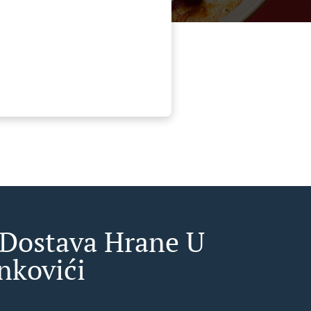
 Dostava Hrane U
nkovići