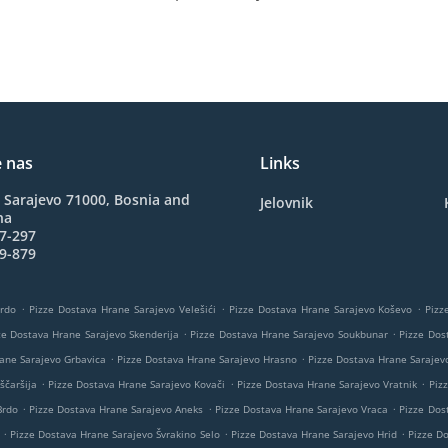
e nas
Links
 Sarajevo 71000, Bosnia and
Jelovnik
na
7-297
9-879
.
.
.
Brdo
Pizze Dostava Hrane Sarajevo Velešići
Pizze Dostava Hrane Sarajevo Koševo
Pizz
.
.
ze Dostava Hrane Sarajevo Skenderija
Pizze Dostava Hrane Sarajevo Soukbunar
Pizze Dos
.
.
ane Sarajevo Grbavica
Pizze Dostava Hrane Sarajevo Hrasno
Pizze Dostava Hrane Sarajev
.
.
.
ščaršija
Pizze Dostava Hrane Sarajevo Kovači
Pizze Dostava Hrane Sarajevo Vratnik
Piz
.
.
.
Brdo
Pizze Dostava Hrane Sarajevo Aneks
Pizze Dostava Hrane Sarajevo Vraca
Pizze Dos
.
.
.
Pizze Dostava Hrane Sarajevo Švrakino Selo
Pizze Dostava Hrane Sarajevo Hrid
Pizze D