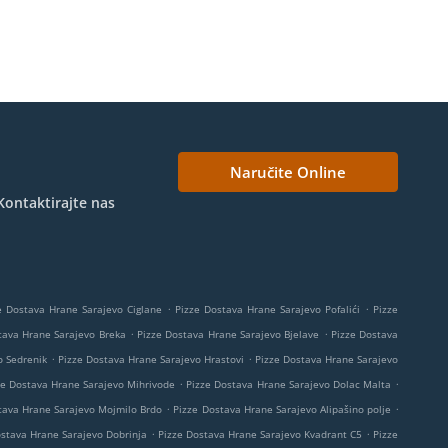
Naručite Online
Kontaktirajte nas
.
.
e Dostava Hrane Sarajevo Ciglane
Pizze Dostava Hrane Sarajevo Pofalići
Pizze
.
.
tava Hrane Sarajevo Breka
Pizze Dostava Hrane Sarajevo Bjelave
Pizze Dostava
.
.
o Sedrenik
Pizze Dostava Hrane Sarajevo Hrastovi
Pizze Dostava Hrane Sarajevo
.
.
ze Dostava Hrane Sarajevo Mihrivode
Pizze Dostava Hrane Sarajevo Dolac Malta
.
.
tava Hrane Sarajevo Mojmilo Brdo
Pizze Dostava Hrane Sarajevo Alipašino polje
.
.
ostava Hrane Sarajevo Dobrinja
Pizze Dostava Hrane Sarajevo Kvadrant C5
Pizze