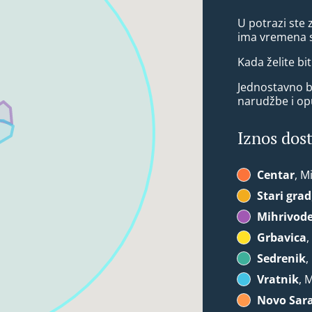
U potrazi ste 
ima vremena s
Kada želite bit
Jednostavno bi
narudžbe i op
Iznos dos
Centar
, M
Stari grad
Mihrivod
Grbavica
,
Sedrenik
,
Vratnik
, 
Novo Sar